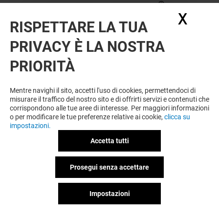
Chiuso
X
Nasc
RISPETTARE LA TUA
PRIVACY È LA NOSTRA
PRIORITÀ
Mentre navighi il sito, accetti l'uso di cookies, permettendoci di
misurare il traffico del nostro sito e di offrirti servizi e contenuti che
corrispondono alle tue aree di interesse. Per maggiori informazioni
o per modificare le tue preferenze relative ai cookie,
clicca su
impostazioni.
Accetta tutti
IQOS
Prosegui senza accettare
Chiuso
Impostazioni