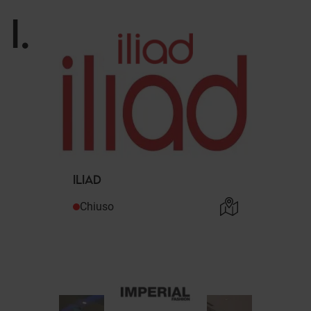
I
.
ILIAD
Chiuso