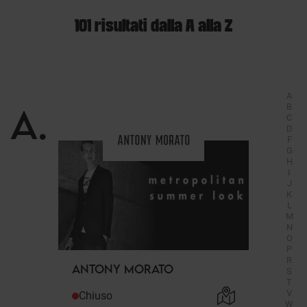
101 risultati dalla A alla Z
A
A
.
B
C
D
F
G
H
I
J
K
L
M
N
O
P
R
ANTONY MORATO
S
T
V
Chiuso
W