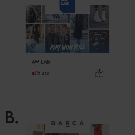
AW LAB
Chiuso
B
.