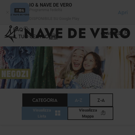
Pannello di gestione dei cookies
IO & NAVE DE VERO
Programma fedeltà
Apri
DISPONIBILE SU Google Play
FAQ
ACCEDI
IL TUO CENTRO
NEGOZI
CATEGORIA
A-Z
Z-A
Visualizza
Visualizza
Lista
Mappa