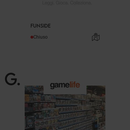
FUNSIDE
Chiuso
G
.