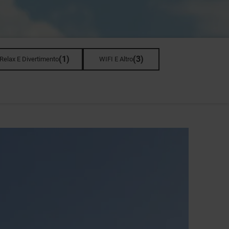
(
1
)
(
3
)
Relax E Divertimento
WIFI E Altro