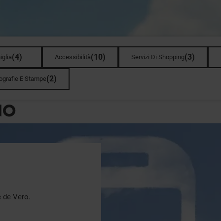
(
4
)
(
10
)
(
3
)
glia
Accessibilità
Servizi Di Shopping
(
2
)
ografie E Stampe
NO
e de Vero.