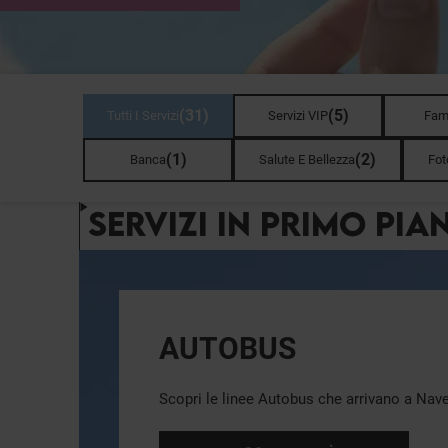
(
31
)
(
5
)
Tutti I Servizi
Servizi VIP
Fami
(
1
)
(
2
)
Banca
Salute E Bellezza
Fot
SERVIZI IN PRIMO PIA
AUTOBUS
Scopri le linee Autobus che arrivano a Nav