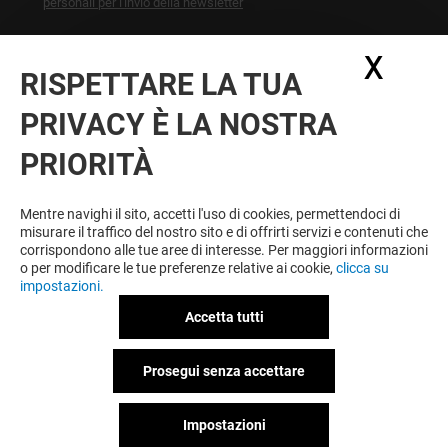
personali per l'invio della newsletter
A ESSERE FEDELE VINCI SEMPRE
X
Nasc
RISPETTARE LA TUA
Diventa membro di IO & NAVE DE VERO per
approfittare tutto l'anno di vantaggi, offerte e servizi
PRIVACY È LA NOSTRA
esclusivi a Nave de Véro e presso i nostri partner.
PRIORITÀ
Mentre navighi il sito, accetti l'uso di cookies, permettendoci di
Condizioni d'utilizzo
Note legali
misurare il traffico del nostro sito e di offrirti servizi e contenuti che
Informativa sulla privacy
corrispondono alle tue aree di interesse. Per maggiori informazioni
Informativa Sulla Registrazione
o per modificare le tue preferenze relative ai cookie,
clicca su
Informativa Sulla Newsletter
impostazioni.
Informativa contatti e affitto spazi
Informativa questionario di gradimento
Accetta tutti
Informativa sui cookies
Informativa sulla privacy Facebook
Prosegui senza accettare
Politica Ambientale
Impostazioni