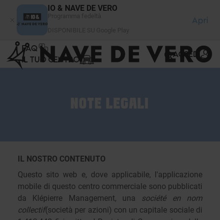
Pannello di gestione dei cookies
IO & NAVE DE VERO
Programma fedeltà
Apri
DISPONIBILE SU Google Play
FAQ
ACCEDI
IL TUO CENTRO
NOTE LEGALI
IL NOSTRO CONTENUTO
Questo sito web e, dove applicabile, l'applicazione
mobile di questo centro commerciale sono pubblicati
da Klépierre Management, una
société en nom
collectif
(società per azioni) con un capitale sociale di