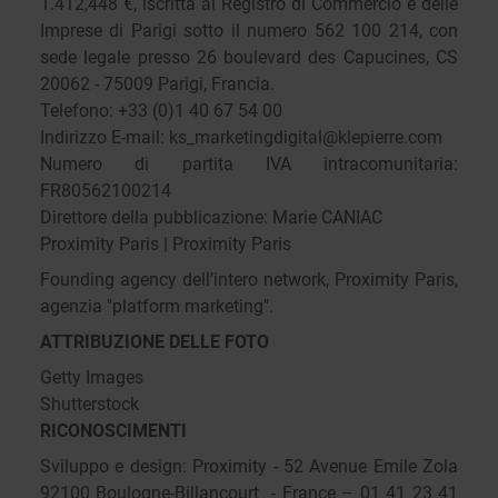
1.412,448 €, iscritta al Registro di Commercio e delle
Imprese di Parigi sotto il numero 562 100 214, con
sede legale presso 26 boulevard des Capucines, CS
20062 - 75009 Parigi, Francia.
Telefono: +33 (0)1 40 67 54 00
Indirizzo E-mail: ks_marketingdigital@klepierre.com
Numero di partita IVA intracomunitaria:
FR80562100214
Direttore della pubblicazione: Marie CANIAC
Proximity Paris | Proximity Paris
Founding agency dell’intero network, Proximity Paris,
agenzia "platform marketing".
ATTRIBUZIONE DELLE FOTO
Getty Images
Shutterstock
RICONOSCIMENTI
Sviluppo e design: Proximity - 52 Avenue Emile Zola
92100 Boulogne-Billancourt - France – 01 41 23 41