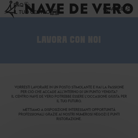
Pannello di gestione dei cookies
FAQ
ACCEDI
IL TUO CENTRO
LAVORA CON NOI