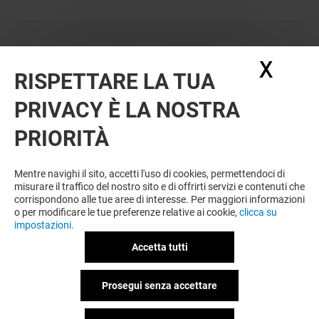
X
Nasc
RISPETTARE LA TUA
PRIVACY È LA NOSTRA
PRIORITÀ
Mentre navighi il sito, accetti l'uso di cookies, permettendoci di
misurare il traffico del nostro sito e di offrirti servizi e contenuti che
corrispondono alle tue aree di interesse. Per maggiori informazioni
o per modificare le tue preferenze relative ai cookie,
clicca su
impostazioni.
Accetta tutti
Prosegui senza accettare