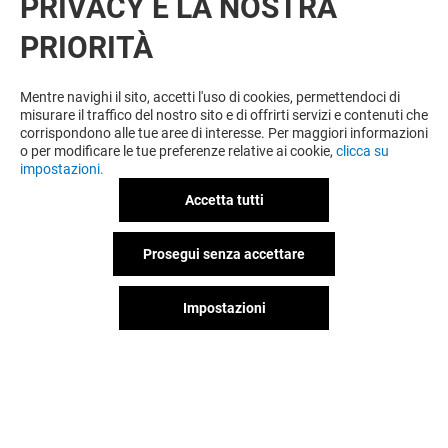
PRIVACY È LA NOSTRA
ACCETTO
PRIORITÀ
Mentre navighi il sito, accetti l'uso di cookies, permettendoci di
misurare il traffico del nostro sito e di offrirti servizi e contenuti che
corrispondono alle tue aree di interesse. Per maggiori informazioni
o per modificare le tue preferenze relative ai cookie,
clicca su
impostazioni.
Accetta tutti
Prosegui senza accettare
Impostazioni