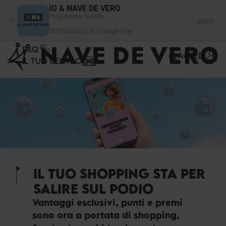
Pannello di gestione dei cookies
IO & NAVE DE VERO
Programma fedeltà
Apri
DISPONIBILE SU Google Play
FAQ
ACCEDI
IL TUO CENTRO
IL TUO SHOPPING STA PER
SALIRE SUL PODIO
Vantaggi esclusivi, punti e premi
sono ora a portata di shopping.