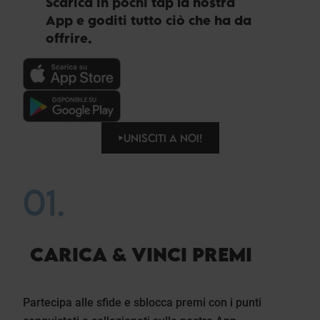
Scarica in pochi tap la nostra
App e goditi tutto ciò che ha da
offrire.
UNISCITI A NOI!
01.
CARICA & VINCI PREMI
Partecipa alle sfide e sblocca premi con i punti