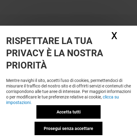
X
Nasc
RISPETTARE LA TUA
PRIVACY È LA NOSTRA
PRIORITÀ
VUOI DI PIÙ? POTREBBE PIACERTI
ANCHE
Mentre navighi il sito, accetti l'uso di cookies, permettendoci di
misurare il traffico del nostro sito e di offrirti servizi e contenuti che
corrispondono alle tue aree di interesse. Per maggiori informazioni
o per modificare le tue preferenze relative ai cookie,
clicca su
impostazioni.
Accetta tutti
Prosegui senza accettare