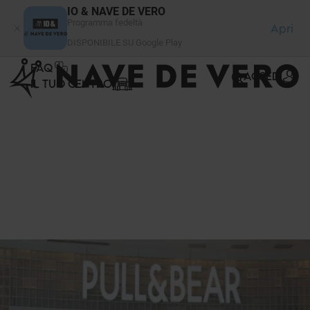
Pannello di gestione dei cookies
IO & NAVE DE VERO
Programma fedeltà
Apri
DISPONIBILE SU Google Play
FAQ
ACCEDI
IL TUO CENTRO