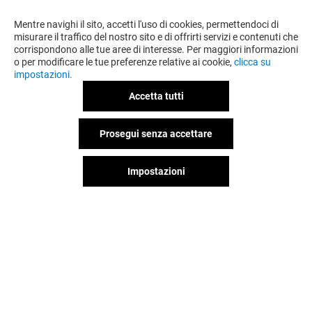
VUOI DI PIÙ? POTREBBE PIACERTI
ANCHE
Mentre navighi il sito, accetti l'uso di cookies, permettendoci di
misurare il traffico del nostro sito e di offrirti servizi e contenuti che
corrispondono alle tue aree di interesse. Per maggiori informazioni
o per modificare le tue preferenze relative ai cookie,
clicca su
impostazioni.
Accetta tutti
Prosegui senza accettare
Impostazioni
PIQUADRO
SKECHERS
Chiuso
Chiuso