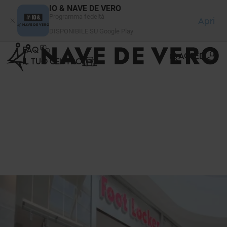
Pannello di gestione dei cookies
IO & NAVE DE VERO
Programma fedeltà
Apri
DISPONIBILE SU Google Play
FAQ
ACCEDI
IL TUO CENTRO