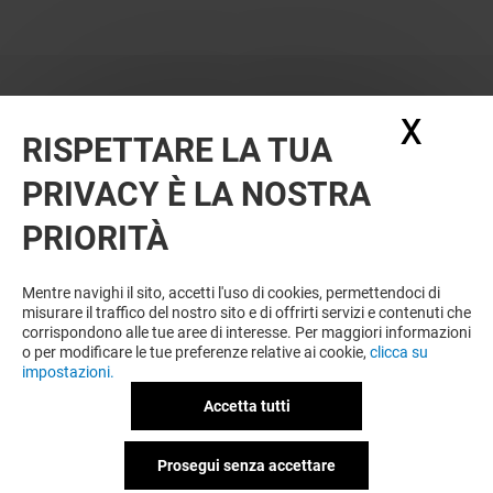
X
Nasc
RISPETTARE LA TUA
PRIVACY È LA NOSTRA
PRIORITÀ
VUOI DI PIÙ? POTREBBE PIACERTI
ANCHE
Mentre navighi il sito, accetti l'uso di cookies, permettendoci di
misurare il traffico del nostro sito e di offrirti servizi e contenuti che
corrispondono alle tue aree di interesse. Per maggiori informazioni
o per modificare le tue preferenze relative ai cookie,
clicca su
impostazioni.
Accetta tutti
Prosegui senza accettare