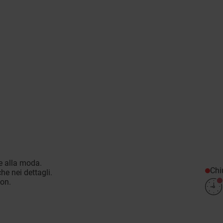
e alla moda.
Chi
he nei dettagli.
ion.