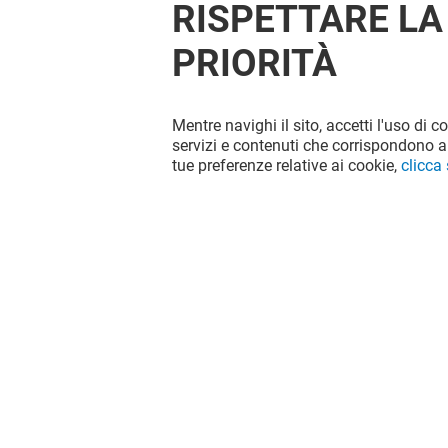
RISPETTARE LA
PRIORITÀ
Mentre navighi il sito, accetti l'uso di c
servizi e contenuti che corrispondono al
tue preferenze relative ai cookie,
clicca
PIQUADRO
SKECHER
Chiuso
Chiuso
Il divertimento non si ferma quando