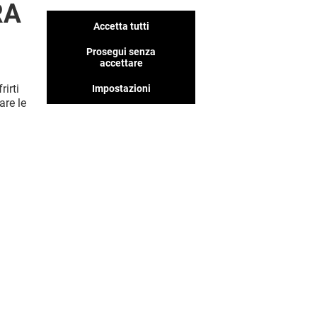
RA
Accetta tutti
Abbiamo tanti negozi che
pensiamo ti piaceranno, non
Prosegui senza
perderteli!
accettare
rirti
Impostazioni
are le
MOSTRA DI PIÙ! (57)