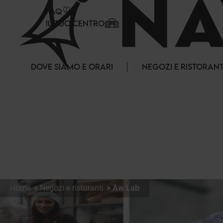
Pannello di gestione dei cookies
FAQ
IL TUO CENTRO
DOVE SIAMO E ORARI
NEGOZI E RISTORANT
Home
Negozi e ristoranti
Aw Lab