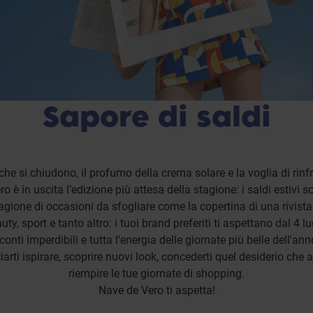
Sapore di saldi
 che si chiudono, il profumo della crema solare e la voglia di rinf
 è in uscita l’edizione più attesa della stagione: i saldi estivi s
gione di occasioni da sfogliare come la copertina di una rivista
ty, sport e tanto altro: i tuoi brand preferiti ti aspettano dal 4 l
conti imperdibili e tutta l'energia delle giornate più belle dell'ann
arti ispirare, scoprire nuovi look, concederti quel desiderio che 
riempire le tue giornate di shopping.
Nave de Vero ti aspetta!