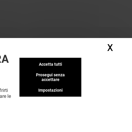
X
Nasc
RA
Accetta tutti
Prosegui senza
accettare
rirti
Impostazioni
are le