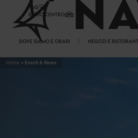
Pannello di gestione dei cookies
FAQ
IL TUO CENTRO
DOVE SIAMO E ORARI
NEGOZI E RISTORANT
Home
Eventi & News